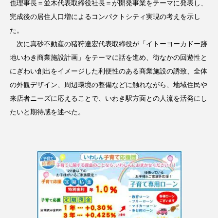
也理事長＝並木代表取締役社長＝が開発事業をテーマに発表し、
完成後の居住人口増によるコンパクトシティ実現の考えを示し
た。
次に真砂不動産の猪狩達宏代表取締役が「イトーヨーカドー跡
地いわき商業施設計画」をテーマに話を進め、街なかの回遊性と
にぎわい創出をイメージした利便性のある商業施設の誘致、全体
の外観デザイン、周辺環境の整備などに触れながら、地域住民や
来店者ニーズに応えることで、いわき駅方面との人流を活発にし
たいと期待感を述べた。