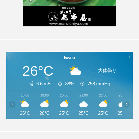
Iwaki
26°C
大体曇り
6.6 m/s
88%
758
mmHg
18:00
19:00
20:00
21:00
22:00
23:00
‹
›
26°C
26°C
25°C
25°C
25°C
25°C