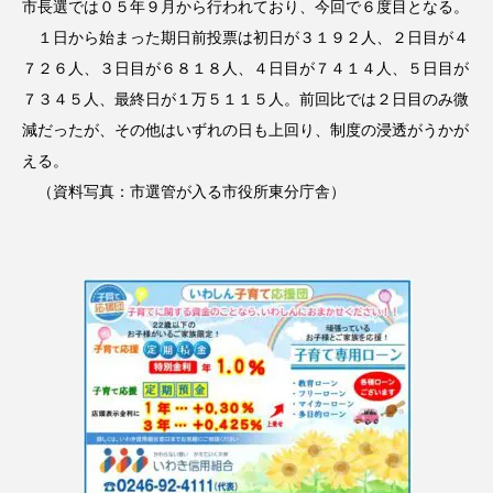
市長選では０５年９月から行われており、今回で６度目となる。
１日から始まった期日前投票は初日が３１９２人、２日目が４
７２６人、３日目が６８１８人、４日目が７４１４人、５日目が
７３４５人、最終日が１万５１１５人。前回比では２日目のみ微
減だったが、その他はいずれの日も上回り、制度の浸透がうかが
える。
（資料写真：市選管が入る市役所東分庁舎）