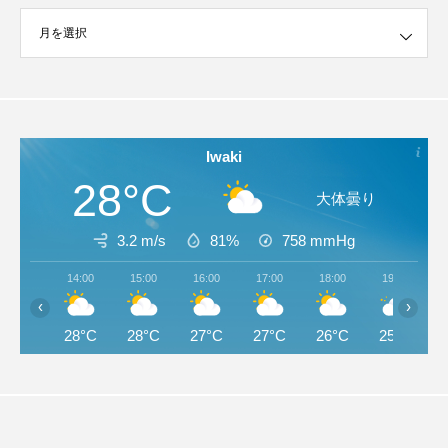
イブ
Iwaki
28°C
大体曇り
3.2 m/s
81%
758
mmHg
14:00
15:00
16:00
17:00
18:00
19:00
‹
›
28°C
28°C
27°C
27°C
26°C
25°C