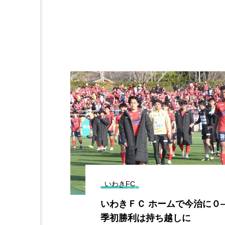
いわきFC
新年度に常勤
いわきＦＣ ホームで今治に０
は入院患者受
季初勝利は持ち越しに