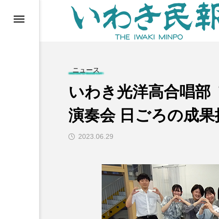
らす（旧 個処から）
ニュース
いわき光洋高合唱部
演奏会 日ごろの成果
2023.06.29
等)
ブ