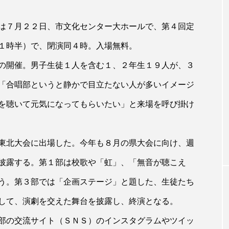
は７月２２日、市文化センター大ホールで、第４回定
１時半）で、閉演同４時。入場無料。
の開催。男子生徒１人を含む１、２年生１９人が、３
「合唱部というと静かで目立たない人が多いイメージ
を聴いて元気になってもらいたい」と来場を呼び掛け
東北大会に出場した。今年も８月の県大会に向け、週
披露する。第１部は校歌や「虹」、「無音が聴こえ
う。第３部では「企画ステージ」と題した、生徒たち
して、演劇を交えた舞台を披露し、終演となる。
部の交流サイト（ＳＮＳ）のインスタグラムやツイッ