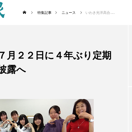
特集記事
ニュース
いわき光洋高合唱部 ７月２２日に４年ぶり定期演奏会 日ごろの成果披露へ
 ７月２２日に４年ぶり定期
披露へ