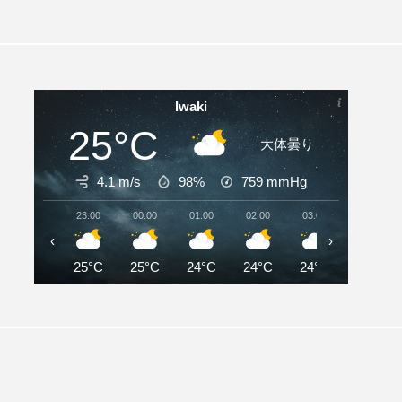
Iwaki
25°C
大体曇り
4.1 m/s
98%
759
mmHg
23:00
00:00
01:00
02:00
03:00
04:00
‹
›
25°C
25°C
24°C
24°C
24°C
24°C