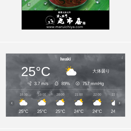
Iwaki
25°C
大体曇り
3.7 m/s
89%
757
mmHg
18:00
19:00
20:00
21:00
22:00
23:00
‹
›
25°C
25°C
25°C
24°C
24°C
24°C