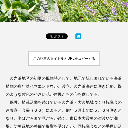
この記事のタイトルとURLをコピーする
久之浜地区の初夏の風物詩として、地元で親しまれている海浜
植物の多年草ハマエンドウが、波立、久之浜海岸に咲き始め、蝶
のような紫色の小さい花が住民たちの心を癒してる。
保護、植栽活動を続けている久之浜・大久地域づくり協議会の
遠藤喜一会長（６６）によると、例年５月上旬に５、６分咲きと
なり、半ばごろまで見ごろが続く。東日本大震災の津波や防潮
堤、防災緑地の整備で影響を受けたが、同協議会などの手厚い活