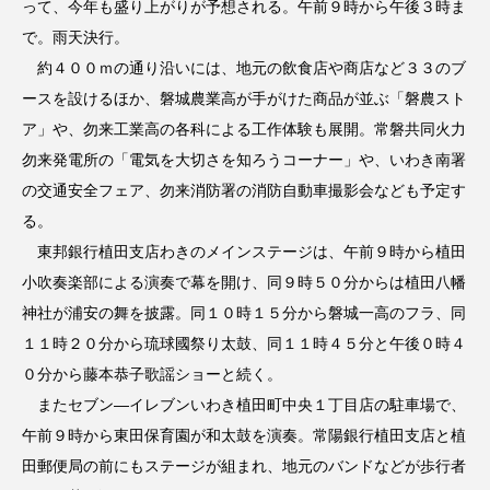
って、今年も盛り上がりが予想される。午前９時から午後３時ま
で。雨天決行。
約４００ｍの通り沿いには、地元の飲食店や商店など３３のブ
ースを設けるほか、磐城農業高が手がけた商品が並ぶ「磐農スト
ア」や、勿来工業高の各科による工作体験も展開。常磐共同火力
勿来発電所の「電気を大切さを知ろうコーナー」や、いわき南署
の交通安全フェア、勿来消防署の消防自動車撮影会なども予定す
る。
東邦銀行植田支店わきのメインステージは、午前９時から植田
小吹奏楽部による演奏で幕を開け、同９時５０分からは植田八幡
神社が浦安の舞を披露。同１０時１５分から磐城一高のフラ、同
１１時２０分から琉球國祭り太鼓、同１１時４５分と午後０時４
０分から藤本恭子歌謡ショーと続く。
またセブン―イレブンいわき植田町中央１丁目店の駐車場で、
午前９時から東田保育園が和太鼓を演奏。常陽銀行植田支店と植
田郵便局の前にもステージが組まれ、地元のバンドなどが歩行者