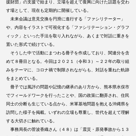
援財団」の支援で始まり、立場を超えて復興に向けた話題を交わ
す場として、現在も定期的に開催している。
未来会議は意見交換を円滑に進行する「ファシリテーター」
や、内容をイラストで可視化する「ファシリテーション・グラフ
ィック」といった手法を取り入れながら、あくまで対話に重きを
置いた形式で続けている。
そうした中で活動にまつわる冊子を作成しており、関連分を含
めて８冊目となる。今回は２０２１（令和３）～２２年の取り組
みをテーマに、コロナ禍で制限されながらも、対話を重ねた軌跡
をまとめている。
冊子では風評の問題や記憶の継承のあり方から、熊本県水俣市
でフィールドワークを行ったことや、国の政策に翻弄され、住民
同士の分断も生じている点から、米軍基地問題を抱える沖縄県を
訪問した様子を掲載。いずれの立場も尊重し、世代を超えて理解
する大切さに触れている。
事務局長の菅波香織さん（４８）は「震災・原発事故から１３