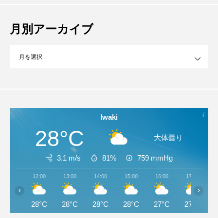
月別アーカイブ
イブ
Iwaki
28°C
大体曇り
3.1 m/s
81%
759
mmHg
12:00
13:00
14:00
15:00
16:00
17:00
‹
›
28°C
28°C
28°C
28°C
27°C
27°C