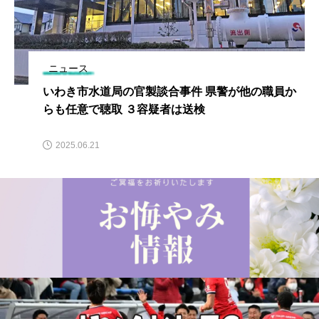
ニュース
いわき市水道局の官製談合事件 県警が他の職員か
らも任意で聴取 ３容疑者は送検
2025.06.21