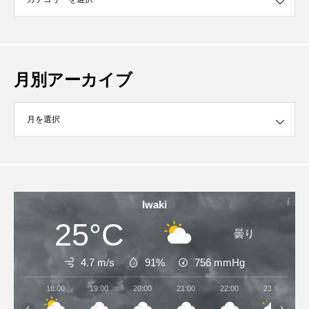
月別アーカイブ
イブ
Iwaki
25°C
曇り
4.7 m/s
91%
756
mmHg
18:00
19:00
20:00
21:00
22:00
23:00
‹
›