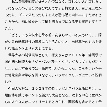
「私は自転車競技が好きとかではなく、乗れない人が乗れるよ
うになったのが自分の喜びなんです」と権丈さん。目が見えなか
ったり、ダウン症だったりする人が恐る恐る自転車にまたがると
ころから、補助輪を外して風を切るまでになる姿を幾度も支えて
きた。
「どうしても自転車を乗る前にあきらめている人もいる」。障
がい者自転車競技の普及はもちろんのこと、自転車そのものを楽
しむ機会を何よりも大切にする。
世界大会の開催実績として、権丈さんは２０１５年、静岡県で
国内初の国際大会「ジャパンパラサイクリングカップ」を成功さ
せた。ただ本番までは一筋縄ではいかなかった。自らチラシを手
に地元企業や学校を回りながら、パラサイクリングについて説明
した。
今回のＷ杯は、２０２８年のロサンゼルスパラ五輪に向け、出
場国枠を競うポイントを懸けた大会となる。欧米を中心に世界か
ら約３００人がエントリーするとみられ、関係者を含めると１千