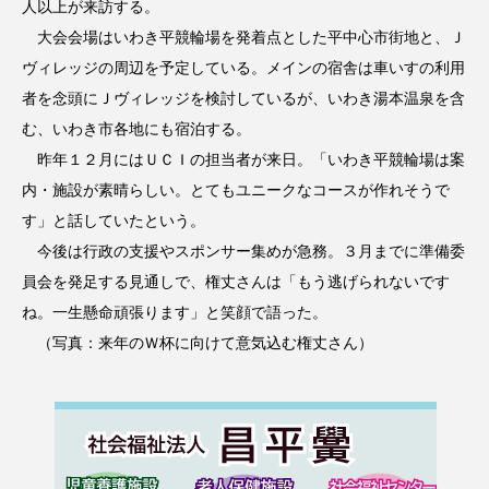
人以上が来訪する。
大会会場はいわき平競輪場を発着点とした平中心市街地と、Ｊ
ヴィレッジの周辺を予定している。メインの宿舎は車いすの利用
者を念頭にＪヴィレッジを検討しているが、いわき湯本温泉を含
む、いわき市各地にも宿泊する。
昨年１２月にはＵＣＩの担当者が来日。「いわき平競輪場は案
内・施設が素晴らしい。とてもユニークなコースが作れそうで
す」と話していたという。
今後は行政の支援やスポンサー集めが急務。３月までに準備委
員会を発足する見通しで、権丈さんは「もう逃げられないです
ね。一生懸命頑張ります」と笑顔で語った。
（写真：来年のＷ杯に向けて意気込む権丈さん）