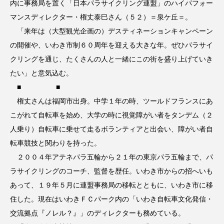
内に事務局を置く「日本パラサイクリング連盟」のハイパフォー
マンスディレクター・権丈泰巳さん（５２）＝泉ケ丘＝。
「来年は（大型観光企画の）デスティネーションキャンペーン
の開催や、いわき市制６０周年を迎える大きな年。ぜひパラサイ
クリングを通じ、たくさんの人と一緒にこの街を盛り上げていき
たい」と意気込む。
■ ■
権丈さんは福岡市出身。中学１年の時、ツールドフランスにあ
こがれて自転車を始め、大学の時に視覚障がい者をタンデム（２
人乗り）自転車に乗せて走るボランティアと出会い、障がい者自
転車競技と関わりを持った。
２００４年アテネパラ五輪から２１年の東京パラ五輪まで、パ
ラサイクリングのコーチ、監督を歴任。いわき市からの招へいも
あって、１９年５月に連盟事務局の移転とともに、いわき市に移
住した。現在はいわきＦＣパーク内の「いわき自転車文化発信・
交流拠点『ノレル？』」のディレクターも務めている。