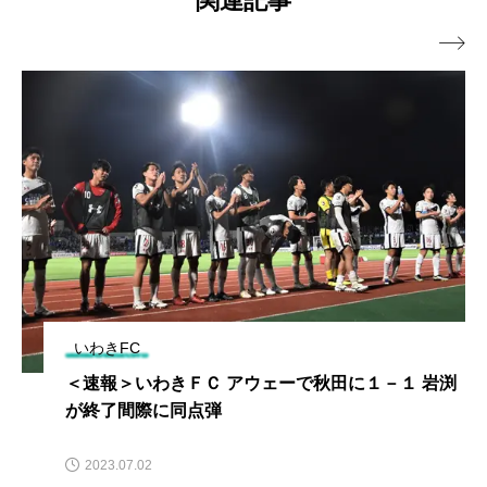
関連記事

いわきFC
＜速報＞いわきＦＣ アウェーで秋田に１－１ 岩渕
が終了間際に同点弾
2023.07.02