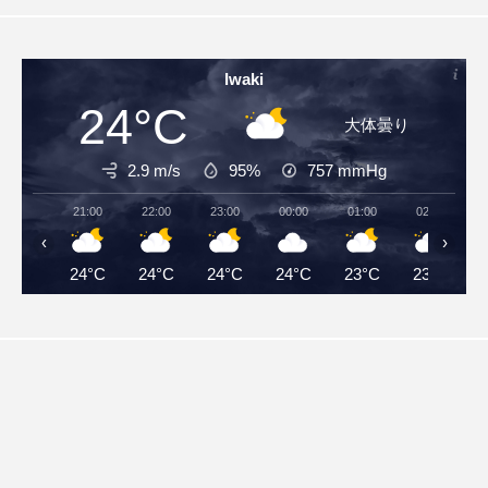
Iwaki
24°C
大体曇り
2.9 m/s
95%
757
mmHg
21:00
22:00
23:00
00:00
01:00
02:00
‹
›
24°C
24°C
24°C
24°C
23°C
23°C