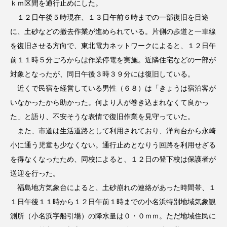
ｋｍ区間を通行止めにした。
１２日午後５時現在、１３日午前６時までの一部復旧を目途
に、土砂などの撤去作業が進められている。片側の歩道と一車線
を復旧させる方向で、東北電力ネットワークによると、１２日午
前１１時５分ごろからは作業停電を実施。近隣住宅などの一部が
対象となったが、同日午後３時３９分には復旧している。
近くで民宿を経営している男性（６８）は「きょうは宿泊客が
いなかったから助かった。何より人が巻き込まれなくて良かっ
た」と語り、不安そうな表情で復旧作業を見守っていた。
また、市道は生活道路として利用されており、洋向台から永崎
小に通う児童も少なくない。通行止めとなりう回路を利用せざる
を得なくなったため、同校によると、１２日の登下校は保護者が
送迎を行った。
福島地方気象台によると、土砂崩れの連絡があった時間帯、１
１日午後１１時から１２日午前１時までの小名浜特別地域気象観
測所（小名浜字船引場）の降水量は０・０ｍｍ。ただ地域住民に