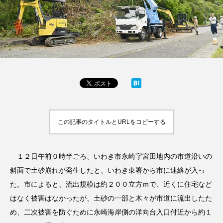
この記事のタイトルとURLをコピーする
１２日午前０時半ごろ、いわき市永崎字宮田地内の市道沿いの
斜面で土砂崩れが発生したと、いわき東署から市に連絡が入っ
た。市によると、流出規模は約２００立方ｍで、近くに住宅など
はなく被害はなかったが、土砂の一部と木々が市道に流出したた
め、二次被害を防ぐために永崎海岸側の洋向台入口付近から約１