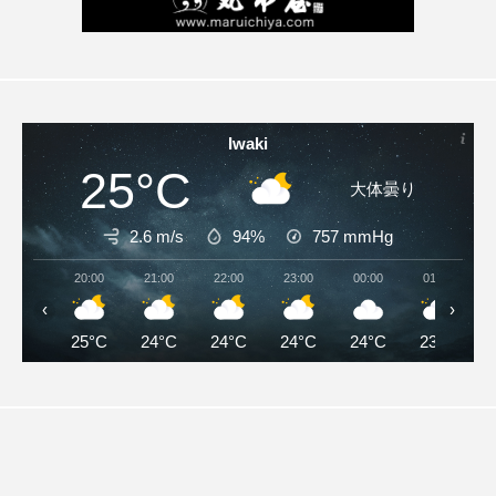
Iwaki
25°C
大体曇り
2.6 m/s
94%
757
mmHg
20:00
21:00
22:00
23:00
00:00
01:00
‹
›
25°C
24°C
24°C
24°C
24°C
23°C