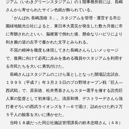
ジアム（いわきグリーンスタジアム）の１階事務所前には、長嶋
さんから寄せられたサイン色紙が飾られている。
「がんばれ 長嶋茂雄 ３」。スタジアムを管理・運営する市公
園緑地観光公社によると、東日本大震災が発生した数カ月後に市
に寄贈されたといい、脳梗塞で倒れた後、懸命なリハビリにより
利き腕の逆の左手で書かれた文字とみられる。
不屈の精神を幾度も体現してきた長嶋さんらしいメッセージ
で、復興に向けて必死に歩みを進める職員やスタジアムを利用す
る市民たちを大いに勇気付けた。
長嶋さんはスタジアムのこけら落としとなった開場記念試合、
１９９５（平成７）年３月２３日のプロ野球オープン戦「巨人―
西武戦」で、原辰徳、松井秀喜さんらスター選手を擁する読売巨
人軍の監督として初来場した。清原和博、デストラーデさんら強
打者ぞろいの西武ライオンズを７―６で退け、詰めかけた約２万
５千人の観客を大いに沸かせた。
当時１８歳だった同公社施設管理課長の鈴木忠晴さん（４８）