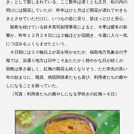
き』として親しまれている。ここ数年は遅くとも正月、松の内の
明けには開花していたが、昨年はひと月ほど開花が遅れてやきも
きとさせていただけに、いつもの姿に戻り、皆ほっとひと安心。
観察を続けている鈴木英司副理事長によると、今季は暖冬の影
響か、昨年１２月２６日には２輪ほどが花開き、今週に入り一気
につぼみをふくらませたという。
６日朝には２０輪以上が花を咲かせたが、福島地方気象台の予
報では、浜通り地方は日中こそあたたかく穏やかな日が続くが、
朝晩は寒さ厳しく、紅梅の開花も鈍くなりそう。ただ幸先の良い
年の始まりに、職員、病院関係者たちも喜び、利用者たちの癒や
しになることを願っていた。
（写真：利用者たちの癒やしになる早咲きの紅梅＝６日）