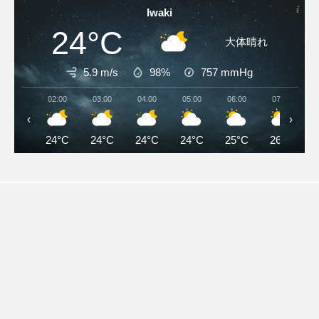
Iwaki
24°C
大体晴れ
5.9 m/s
98%
757
mmHg
02:00
03:00
04:00
05:00
06:00
07:00
‹
›
24°C
24°C
24°C
24°C
25°C
26°C