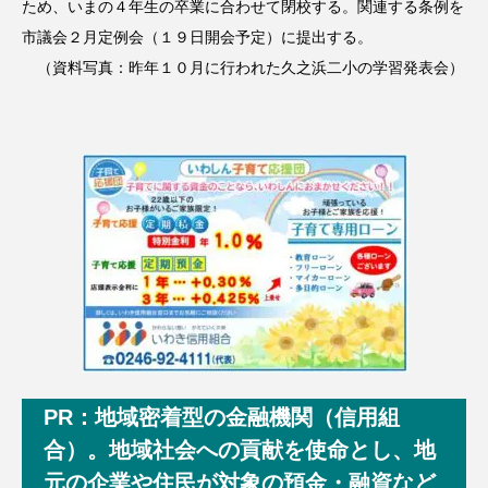
ため、いまの４年生の卒業に合わせて閉校する。関連する条例を
市議会２月定例会（１９日開会予定）に提出する。
（資料写真：昨年１０月に行われた久之浜二小の学習発表会）
PR：地域密着型の金融機関（信用組
合）。地域社会への貢献を使命とし、地
元の企業や住民が対象の預金・融資など