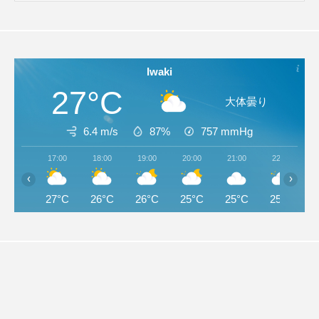
Iwaki
27°C
大体曇り
6.4 m/s
87%
757
mmHg
17:00
18:00
19:00
20:00
21:00
22:00
‹
›
27°C
26°C
26°C
25°C
25°C
25°C