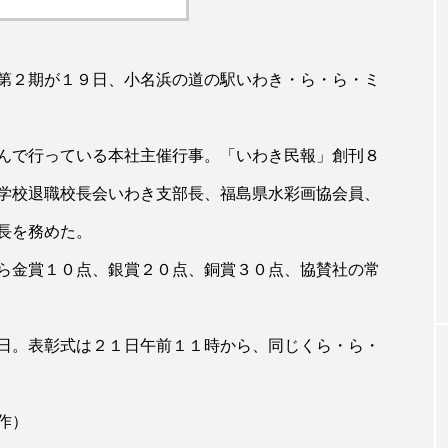
第２期が１９日、小名浜の道の駅いわき・ら・ら・ミ
んで行っている本社主催行事。「いわき民報」創刊８
学校退職校長会いわき支部長、福島県水彩画協会員、
長を務めた。
ら金賞１０点、銀賞２０点、銅賞３０点、協賛社の常
日。表彰式は２１日午前１１時から、同じくら・ら・
作）