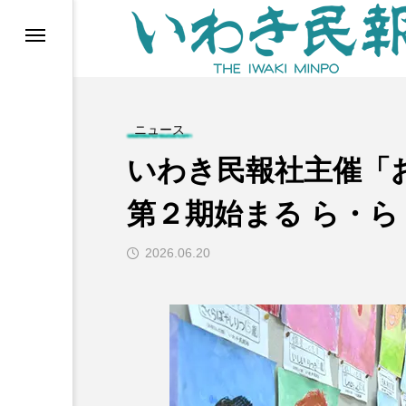
らす（旧 個処から）
ニュース
いわき民報社主催「
第２期始まる ら・ら
2026.06.20
等)
ブ