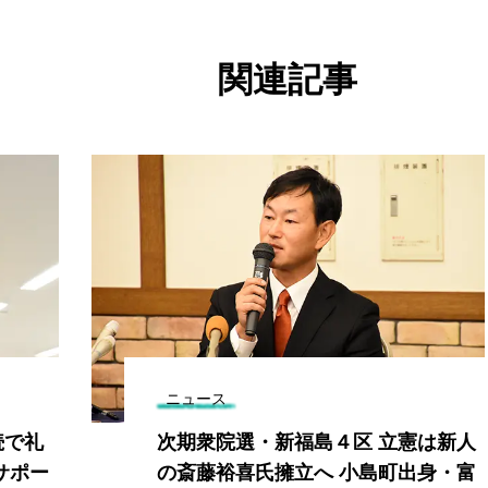
関連記事
ニュース
続で礼
次期衆院選・新福島４区 立憲は新人
サポー
の斎藤裕喜氏擁立へ 小島町出身・富