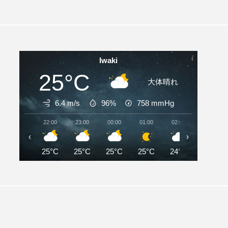
Iwaki
25°C
大体晴れ
6.4 m/s
96%
758
mmHg
22:00
23:00
00:00
01:00
02:00
03:00
‹
›
25°C
25°C
25°C
25°C
24°C
24°C