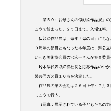
「第５０回お母さんの似顔絵作品展」の
ュウで始まった。２５日まで。入場無料。
似顔絵作品展は、毎年「母の日」にちな
０周年の節目ともなった本年度は、県公立
いわき美術協会員の沢宏一さんが審査委員
鈴木淳代表取締役社長と応募作品の中か
磐共同ガス賞１０点を決定した。
作品展の第３会期は２６日正午～７月３
ミュウで行う。
（写真：展示されている子どもたちの力