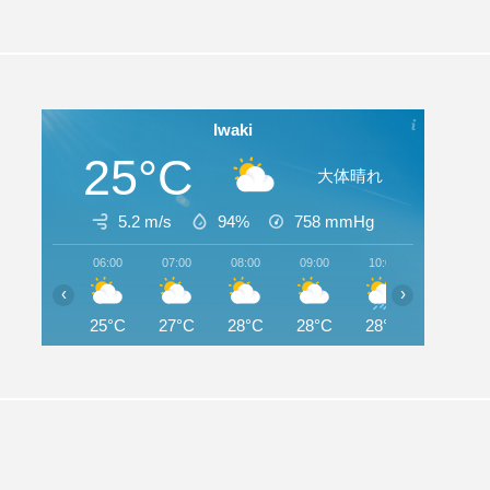
Iwaki
25°C
大体晴れ
5.2 m/s
94%
758
mmHg
06:00
07:00
08:00
09:00
10:00
11:00
‹
›
25°C
27°C
28°C
28°C
28°C
28°C