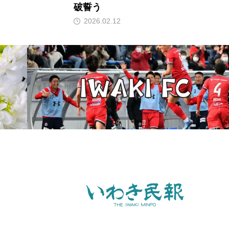
破誓う
2026.02.12