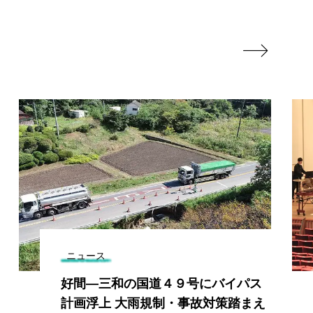

ニュース
好間―三和の国道４９号にバイパス
計画浮上 大雨規制・事故対策踏まえ