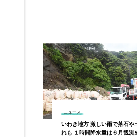
ニュース
とう」につな
いわき地方 激しい雨で落石や
ドバンク設立
れも １時間降水量は６月観測