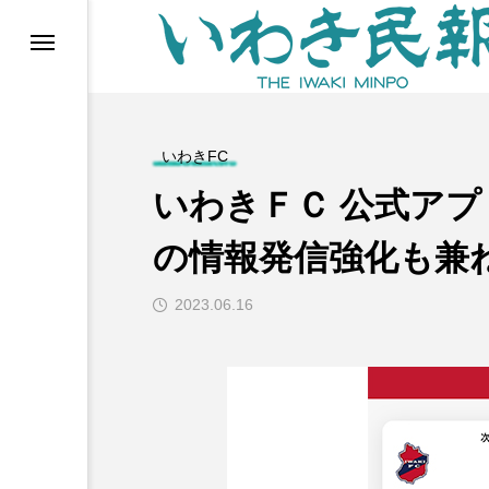
らす（旧 個処から）
いわきFC
いわきＦＣ 公式アプ
の情報発信強化も兼
2023.06.16
等)
ブ