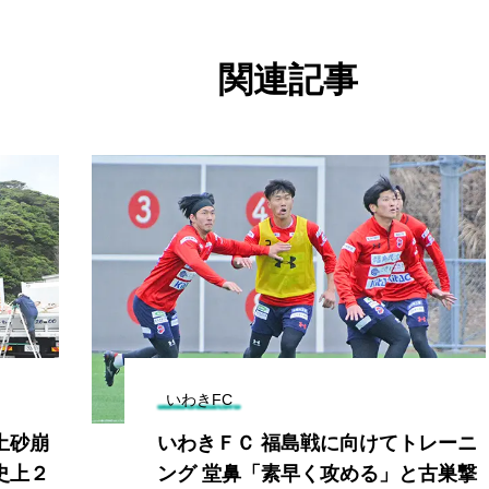
関連記事
いわきFC
土砂崩
いわきＦＣ 福島戦に向けてトレーニ
史上２
ング 堂鼻「素早く攻める」と古巣撃