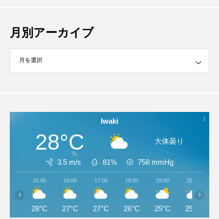
月別アーカイブ
イブ
Iwaki
28°C
大体曇り
3.5 m/s
81%
758
mmHg
15:00
16:00
17:00
18:00
19:00
20:00
‹
›
28°C
27°C
27°C
26°C
25°C
25°C