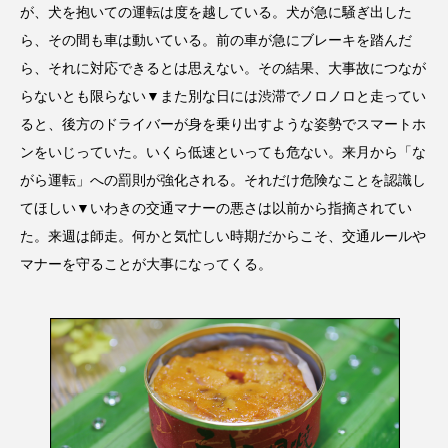
が、犬を抱いての運転は度を越している。犬が急に騒ぎ出した
ら、その間も車は動いている。前の車が急にブレーキを踏んだ
ら、それに対応できるとは思えない。その結果、大事故につなが
らないとも限らない▼また別な日には渋滞でノロノロと走ってい
ると、後方のドライバーが身を乗り出すような姿勢でスマートホ
ンをいじっていた。いくら低速といっても危ない。来月から「な
がら運転」への罰則が強化される。それだけ危険なことを認識し
てほしい▼いわきの交通マナーの悪さは以前から指摘されてい
た。来週は師走。何かと気忙しい時期だからこそ、交通ルールや
マナーを守ることが大事になってくる。