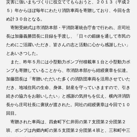
災害に強いまちづくりに役立ててもらおうと、２０１３（平成２
５）年からほぼ毎年にわたり消防車両を寄贈しており、今回を含
め計３０台となる。
寄附受納式は市消防本部・平消防署統合庁舎で行われ、庄司社
長は加藤義勝団長に目録を手渡し、「日々の鍛錬を通して市民の
ためにご活躍いただき、皆さんの志と活動に心から感謝したい」
とあいさつした。
また、昨年５月には小型動力ポンプ付積載車１台と小型動力ポ
ンプも寄贈していることから、市消防本部から紺綬褒章を伝達。
加藤団長は「寄贈いただいた多くの消防団車両を活用させていた
だき、地域住民の生命、身体、財産を守っていきますので、引き
続きの協力をお願いしたい」と感謝の気持ちを伝え、横内洋消防
長から庄司社長に褒状が渡された。同社の紺綬褒章は今回で１０
回目。
寄贈された車両は、四倉町下仁井田の第７支団第２分団第２
班、ポンプは内郷内町の第５支団第２分団第４班と、三和町中三