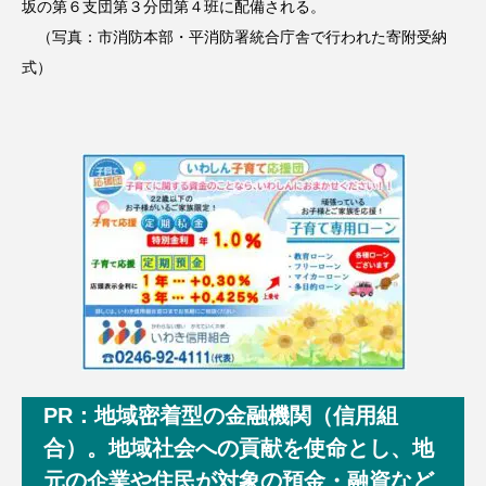
坂の第６支団第３分団第４班に配備される。
（写真：市消防本部・平消防署統合庁舎で行われた寄附受納
式）
PR：地域密着型の金融機関（信用組
合）。地域社会への貢献を使命とし、地
元の企業や住民が対象の預金・融資など