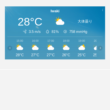
Iwaki
28°C
大体曇り
3.5 m/s
81%
758
mmHg
15:00
16:00
17:00
18:00
19:00
20:00
‹
›
28°C
27°C
27°C
26°C
25°C
25°C