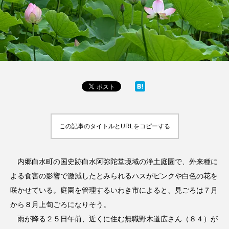
この記事のタイトルとURLをコピーする
内郷白水町の国史跡白水阿弥陀堂境域の浄土庭園で、外来種に
よる食害の影響で激減したとみられるハスがピンクや白色の花を
咲かせている。庭園を管理するいわき市によると、見ごろは７月
から８月上旬ごろになりそう。
雨が降る２５日午前、近くに住む無職野木道広さん（８４）が