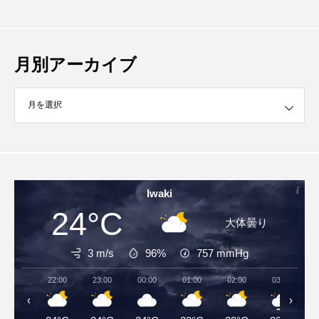
月別アーカイブ
イブ
Iwaki
24°C
大体曇り
3 m/s
96%
757
mmHg
22:00
23:00
00:00
01:00
02:00
03:00
‹
›