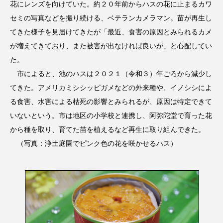
花にレンズを向けていた。約２０年前からハスの花に止まるカワ
セミの写真などを撮り続ける、ベテランカメラマン。苗が再生し
てきた様子を見届けてきたが「最近、食害の原因とみられるカメ
が増えてきており、また被害が出なければ良いが」と心配してい
た。
市によると、池のハスは２０２１（令和３）年ごろから減少し
てきた。アメリカミシシッピガメなどの外来種や、イノシシによ
る食害、水害による枯死の影響とみられるが、原因は特定できて
いないという。市は地区の小学校と連携し、阿弥陀堂で育った花
から種を取り、育てた苗を植えるなど再生に取り組んできた。
（写真：浄土庭園でピンク色の花を咲かせるハス）