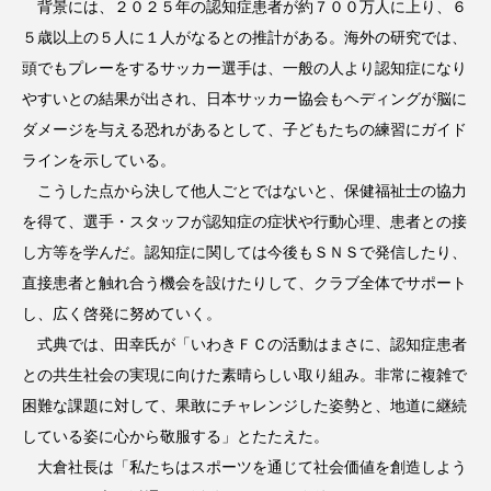
背景には、２０２５年の認知症患者が約７００万人に上り、６
５歳以上の５人に１人がなるとの推計がある。海外の研究では、
頭でもプレーをするサッカー選手は、一般の人より認知症になり
やすいとの結果が出され、日本サッカー協会もヘディングが脳に
ダメージを与える恐れがあるとして、子どもたちの練習にガイド
ラインを示している。
こうした点から決して他人ごとではないと、保健福祉士の協力
を得て、選手・スタッフが認知症の症状や行動心理、患者との接
し方等を学んだ。認知症に関しては今後もＳＮＳで発信したり、
直接患者と触れ合う機会を設けたりして、クラブ全体でサポート
し、広く啓発に努めていく。
式典では、田幸氏が「いわきＦＣの活動はまさに、認知症患者
との共生社会の実現に向けた素晴らしい取り組み。非常に複雑で
困難な課題に対して、果敢にチャレンジした姿勢と、地道に継続
している姿に心から敬服する」とたたえた。
大倉社長は「私たちはスポーツを通じて社会価値を創造しよう