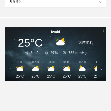
Iwaki
25°C
大体晴れ
5 m/s
97%
759
mmHg
01:00
02:00
03:00
04:00
05:00
06:00
‹
›
25°C
25°C
25°C
25°C
25°C
25°C