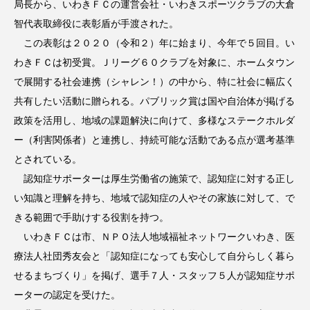
局長から、いわきＦＣの運営会社・いわきスポーツクラブの大倉
智代表取締役に表彰盾が手渡された。
この表彰は２０２０（令和２）年に始まり、今年で５回目。い
わきＦＣは初受賞。Ｊリーグ６０クラブを対象に、ホームタウン
で展開する社会連携（シャレン！）の中から、特に社会に幅広く
共有したい活動に贈られる。パブリック賞は国や自治体が掲げる
政策を活用し、地域の課題解決に向けて、多様なステークホルダ
ー（利害関係者）と連携し、持続可能な活動である点が選考基準
とされている。
認知症サポーターは厚生労働省の施策で、認知症に対する正し
い知識と理解を持ち、地域で認知症の人やその家族に対して、で
きる範囲で手助けする役割を持つ。
いわきＦＣは市、ＮＰＯ法人地域福祉ネットワークいわき、医
療法人社団秀友会と「認知症になっても安心して自分らしく暮ら
せるまちづくり」を掲げ、選手７人・スタッフ５人が認知症サポ
ーターの認定を受けた。