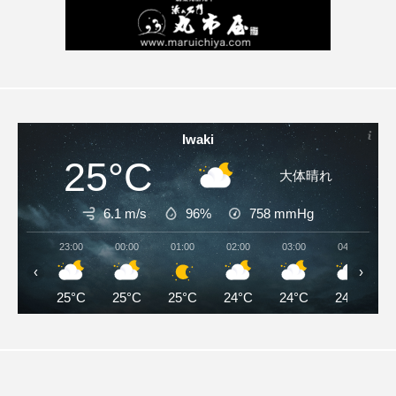
Iwaki
25°C
大体晴れ
6.1 m/s
96%
758
mmHg
23:00
00:00
01:00
02:00
03:00
04:00
‹
›
25°C
25°C
25°C
24°C
24°C
24°C