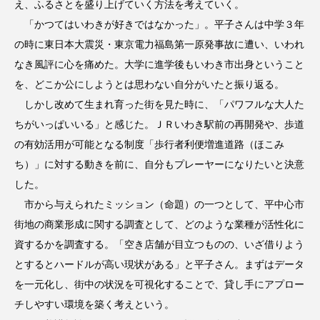
え、ふるさとを盛り上げていく方法を考えていく。
「かつてはいわきが好きではなかった」。平子さんは中学３年
の時に東日本大震災・東京電力福島第一原発事故に遭い、いわれ
なき風評に心を痛めた。大学に進学後もいわき市出身ということ
を、どこか公にしようとは思わない自分がいたと振り返る。
しかし改めて生まれ育った街を見た時に、「パワフルな大人た
ちがいっぱいいる」と感じた。ＪＲいわき駅前の再開発や、歩道
の有効活用が可能となる制度「歩行者利便増進道路（ほこみ
ち）」に対する動きを前に、自分もプレーヤーになりたいと決意
した。
市から与えられたミッション（命題）の一つとして、平中心市
街地の商業形成に関する調査として、どのような業種が活性化に
資するかを調査する。「空き店舗が目立つものの、いざ借りよう
とするとハードルが高い現状がある」と平子さん。まずはデータ
を一元化し、街中の状況を可視化することで、貸し手にアプロー
チしやすい環境を築く考えという。